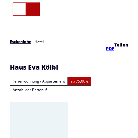
Z
u
Suche
Menü
m
I
n
h
a
Eschenlohe
Hotel
Teilen
l
PDF
t
Haus Eva Kölbl
Ferienwohnung / Appartement
ab 75,00 €
Anzahl der Betten: 6