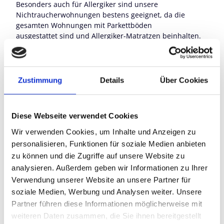
Besonders auch für Allergiker sind unsere
Nichtraucherwohnungen bestens geeignet, da die
gesamten Wohnungen mit Parkettböden
ausgestattet sind und Allergiker-Matratzen beinhalten.
Haustiere müssen leider zu Hause bleiben.
Gerne helfen wir Ihnen mit Ausflugs- und Wandertipps
in unsere schöne Gegend.
Wir hoffen Sie als unsere Gäste in Eschenlohe begrüßen
Zustimmung
Details
Über Cookies
zu können, und freuen uns auf Ihre Anfrage.
Diese Webseite verwendet Cookies
Gut zu wissen
Wir verwenden Cookies, um Inhalte und Anzeigen zu
personalisieren, Funktionen für soziale Medien anbieten
zu können und die Zugriffe auf unsere Website zu
Allgemeine Informationen
analysieren. Außerdem geben wir Informationen zu Ihrer
Verwendung unserer Website an unsere Partner für
Familienfreundlich
soziale Medien, Werbung und Analysen weiter. Unsere
Partner führen diese Informationen möglicherweise mit
weiteren Daten zusammen, die Sie ihnen bereitgestellt
Kinderfreundlich