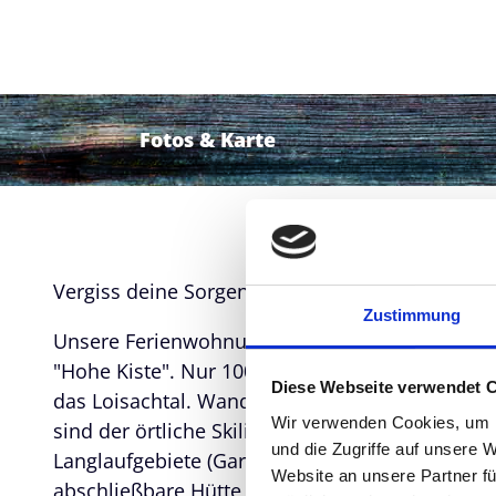
Fotos & Karte
Vergiss deine Sorgen – in dieser geräumigen u
Zustimmung
Unsere Ferienwohnung liegt am südlichen Orts
"Hohe Kiste". Nur 100 Meter weiter haben Sie e
Diese Webseite verwendet 
das Loisachtal. Wanderungen, Berg- und Mount
Wir verwenden Cookies, um I
sind der örtliche Skilift, sowie der Startpunkt 
und die Zugriffe auf unsere 
Langlaufgebiete (Garmisch-Partenkirchen, Ober
Website an unsere Partner fü
abschließbare Hütte für Fahrräder und Skier is