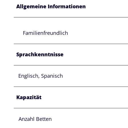
w
Allgemeine Informationen
a
h
l
Familienfreundlich
Sprachkenntnisse
Englisch, Spanisch
Kapazität
Anzahl Betten