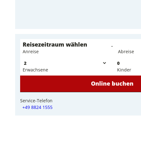
i
c
h
t
Reisezeitraum wählen
-
Anreise
Abreise
0
Erwachsene
Kinder
Online buchen
Service-Telefon
+49 8824 1555