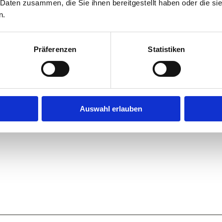
 Daten zusammen, die Sie ihnen bereitgestellt haben oder die s
n.
lich und im Preis inbegriffen.
 Pilatesstunden mit einer zertifizierten Trainerin. St
Präferenzen
Statistiken
ates im Haus. Dies auf Anfrage und gegen Bezahlung
nn Ihr Liebling nicht alleine in der Wohnung bleiben.
Auswahl erlauben