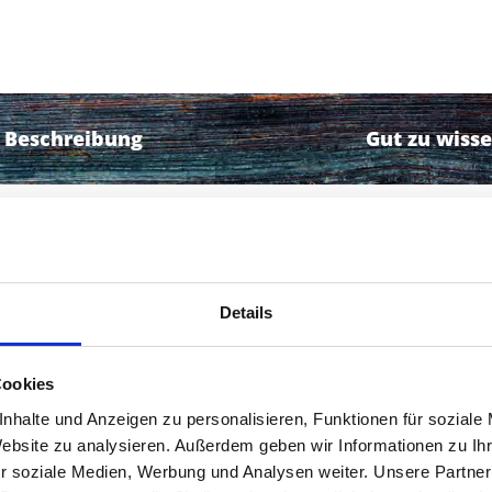
Beschreibung
Gut zu wiss
nd ruhigen Unterkunft.
Details
rand von Eschenlohe mit einem wunderbaren Blick au
inen unverbauten Blick auf das Zugspitzmassiv sowie
Cookies
ainbiketouren sind direkt ab dem Haus möglich. Im 
nhalte und Anzeigen zu personalisieren, Funktionen für soziale
der Langlaufloipe zu Fuß erreichbar. Weitere Ski- und
Website zu analysieren. Außerdem geben wir Informationen zu I
ammergau) sind per Auto in 20 Minuten erreichbar. E
r soziale Medien, Werbung und Analysen weiter. Unsere Partner
t vorhanden.