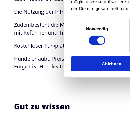
möglicherweise mit weiteren
der Dienste gesammelt habe
Die Nutzung der Infrarotkabine ist jederzeit mög
E
Zudembesteht die Möglichkeit für personalisierte
Notwendig
i
mit Reformer und Trainingsgeräten von PeakPil
n
w
Kostenloser Parkplatz am Haus vorhanden.
i
l
Hunde erlaubt. Preis auf Anfrage. Allerdings ka
Ablehnen
l
Entgelt ist Hundesitting möglich.
i
g
u
n
g
Gut zu wissen
s
a
u
s