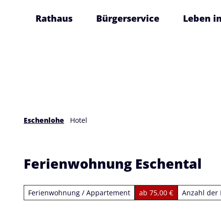
Z
Rathaus
Bürgerservice
Leben i
u
m
I
n
h
a
l
t
Eschenlohe
Hotel
Ferienwohnung Eschental
Ferienwohnung / Appartement
ab 75,00 €
Anzahl der 