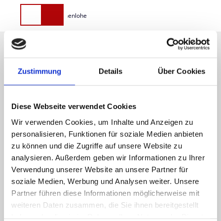
Z
u
Eschenlohe
Eschenlohe
Suche
Menü
m
I
n
h
Gemeinde Eschenlohe
a
Zustimmung
Details
Über Cookies
l
Murnauer Str. 1
t
82438 Eschenlohe
Tel. 08824 221
Diese Webseite verwendet Cookies
Fax 08824 8956
Wir verwenden Cookies, um Inhalte und Anzeigen zu
E-Mail:
rathaus@eschenlohe.de
personalisieren, Funktionen für soziale Medien anbieten
www.eschenlohe.de
zu können und die Zugriffe auf unsere Website zu
analysieren. Außerdem geben wir Informationen zu Ihrer
Verwendung unserer Website an unsere Partner für
soziale Medien, Werbung und Analysen weiter. Unsere
Partner führen diese Informationen möglicherweise mit
Finden Sie Ihr Thema
weiteren Daten zusammen, die Sie ihnen bereitgestellt
haben oder die sie im Rahmen Ihrer Nutzung der Dienste
Aktuelles